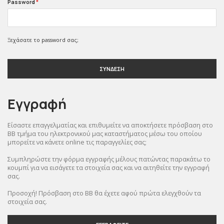
Password
*
Ξεχάσατε το password σας;
ΣΥΝΔΕΣΗ
Εγγραφή
Είσαστε επαγγελματίας και επιθυμείτε να αποκτήσετε πρόσβαση στο
BB τμήμα του ηλεκτρονικού μας καταστήματος μέσω του οποίου
μπορείτε να κάνετε online τις παραγγελίες σας;
Συμπληρώστε την φόρμα εγγραφής μέλους πατώντας παρακάτω το
κουμπί για να εισάγετε τα στοιχεία σας και να αιτηθείτε την εγγραφή
σας.
Προσοχή! Πρόσβαση στο BB θα έχετε αφού πρώτα ελεγχθούν τα
στοιχεία σας.