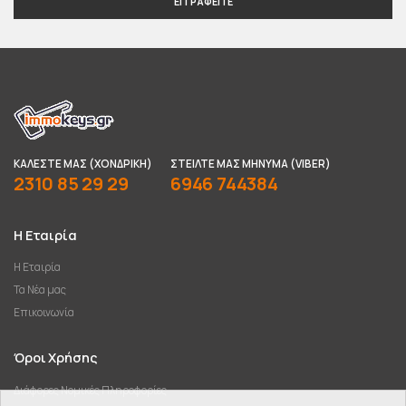
ΕΓΓΡΑΦΕΊΤΕ
ΚΑΛΈΣΤΕ ΜΑΣ (ΧΟΝΔΡΙΚΉ)
ΣΤΕΊΛΤΕ ΜΑΣ ΜΉΝΥΜΑ (VIBER)
2310 85 29 29
6946 744384
Η Εταιρία
Η Εταιρία
Τα Νέα μας
Επικοινωνία
Όροι Χρήσης
Διάφορες Νομικές Πληροφορίες