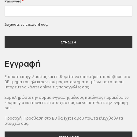
Password
*
Ξεχάσατε το password σας;
ΣΥΝΔΕΣΗ
Εγγραφή
Είσαστε επαγγελματίας και επιθυμείτε να αποκτήσετε πρόσβαση στο
BB τμήμα του ηλεκτρονικού μας καταστήματος μέσω του οποίου
μπορείτε να κάνετε online τις παραγγελίες σας;
Συμπληρώστε την φόρμα εγγραφής μέλους πατώντας παρακάτω το
κουμπί για να εισάγετε τα στοιχεία σας και να αιτηθείτε την εγγραφή
σας.
Προσοχή! Πρόσβαση στο BB θα έχετε αφού πρώτα ελεγχθούν τα
στοιχεία σας.