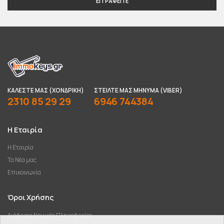
ΕΓΓΡΑΦΕΊΤΕ
ΚΑΛΈΣΤΕ ΜΑΣ (ΧΟΝΔΡΙΚΉ)
ΣΤΕΊΛΤΕ ΜΑΣ ΜΉΝΥΜΑ (VIBER)
2310 85 29 29
6946 744384
Η Εταιρία
Η Εταιρία
Τα Νέα μας
Επικοινωνία
Όροι Χρήσης
Διάφορες Νομικές Πληροφορίες