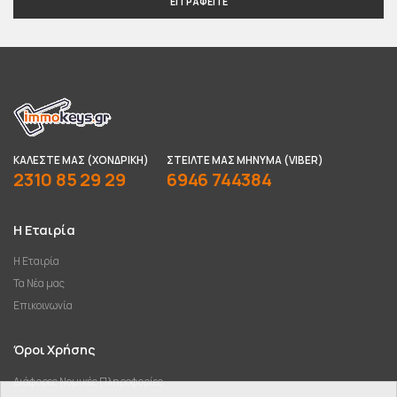
ΕΓΓΡΑΦΕΊΤΕ
ΚΑΛΈΣΤΕ ΜΑΣ (ΧΟΝΔΡΙΚΉ)
ΣΤΕΊΛΤΕ ΜΑΣ ΜΉΝΥΜΑ (VIBER)
2310 85 29 29
6946 744384
Η Εταιρία
Η Εταιρία
Τα Νέα μας
Επικοινωνία
Όροι Χρήσης
Διάφορες Νομικές Πληροφορίες