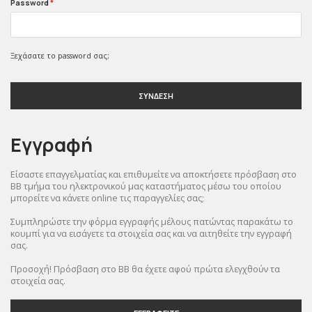
Password
*
Ξεχάσατε το password σας;
ΣΥΝΔΕΣΗ
Εγγραφή
Είσαστε επαγγελματίας και επιθυμείτε να αποκτήσετε πρόσβαση στο
BB τμήμα του ηλεκτρονικού μας καταστήματος μέσω του οποίου
μπορείτε να κάνετε online τις παραγγελίες σας;
Συμπληρώστε την φόρμα εγγραφής μέλους πατώντας παρακάτω το
κουμπί για να εισάγετε τα στοιχεία σας και να αιτηθείτε την εγγραφή
σας.
Προσοχή! Πρόσβαση στο BB θα έχετε αφού πρώτα ελεγχθούν τα
στοιχεία σας.